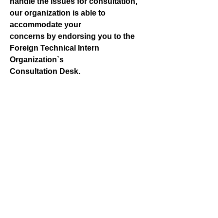
handle the issues for consultation,
our organization is able to
accommodate your
concerns by endorsing you to the
Foreign Technical Intern
Organization`s
Consultation Desk.
ご相談はこちらから
Consultations can be made
through these flatforms.
メール E-Mail
soudan@one-asia.jp
電話 Phone number
076-413-2275