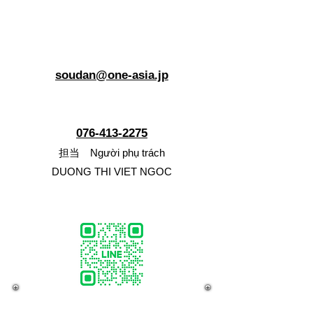
ご相談はこちらから Phương
thức liên lạc
メール E-Mail
soudan@one-asia.jp
電話 Điện thoại
076-413-2275
担当 Người phụ trách
DUONG THI VIET NGOC
LINE