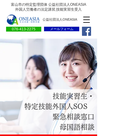
富山市の特定監理団体 公益社団法人ONEASIA
外国人労働者の法定講習,技能実習生受入
公益社団法人ONEASIA
076-413-2275
メールフォーム
技能実習生・
特定技能外国人SOS
緊急相談窓口
​母国語相談