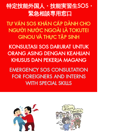
特定技能外国人・技能実習生SOS・
緊急相談専用窓口
TƯ VẤN SOS KHẨN CẤP DÀNH CHO
NGƯỜI NƯỚC NGOÀI LÀ TOKUTEI
GINOU VÀ THỰC TẬP SINH
KONSULTASI SOS DARURAT UNTUK
ORANG ASING DENGAN KEAHLIAN
KHUSUS DAN PEKERJA MAGANG
EMERGENCY SOS CONSULTATION
FOR FOREIGNERS AND INTERNS
WITH SPECIAL SKILLS