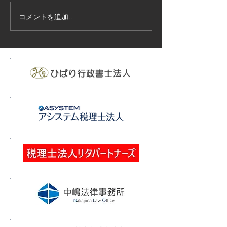
コメントを追加…
技能実習生１２名入国-フ
高所作業車特別
ィリピン、ベトナム
の実施