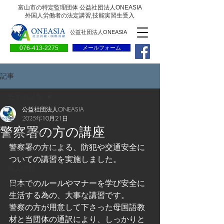
富山市の特定監理団体 公益社団法人ONEASIA
外国人労働者の法定講習,技能実習生受入
公益社団法人ONEASIA
076-413-2275
メールフォーム
記事
全ての記事
公益社団法人ONEASIA
全ての記事
2025年10月21日
警察署の方の講座
会員専用ページ
警察署の方による、防犯や交通安全に
一般の方向けブログ
ついての講習を実施しました。
求人情報
日本でのルールやマナーを学び安全に
求職情報
生活する為の、大事な講習です。
プレリリース
警察の方が用意して下さった母国語教
材と当団体の通訳により、しっかりと