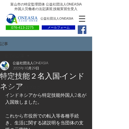
富山市の特定監理団体 公益社団法人ONEASIA
外国人労働者の法定講習,技能実習生受入
公益社団法人ONEASIA
076-413-2275
メールフォーム
記事
全ての記事
公益社団法人ONEASIA
全ての記事
2025年10月29日
特定技能２名入国-インド
会員専用ページ
ネシア
一般の方向けブログ
インドネシアから特定技能外国人2名が
求人情報
入国致しました。
求職情報
これから市役所での転入等各種手続
プレリリース
き、生活に関する諸説明を当団体の支