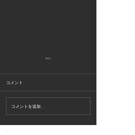
コメント
コメントを追加…
技能実習生１２名入国-フ
高所作業車特別
ィリピン、ベトナム
の実施