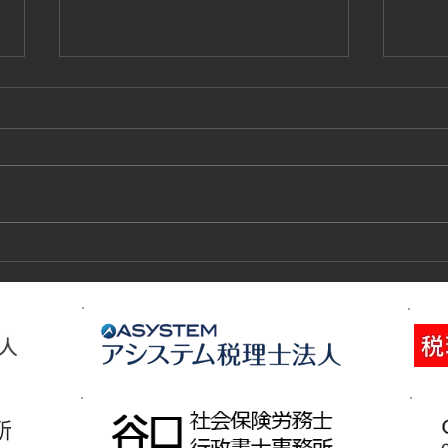
技能実習生１２名入国-フィリ
高所
ピン、ベトナム
施