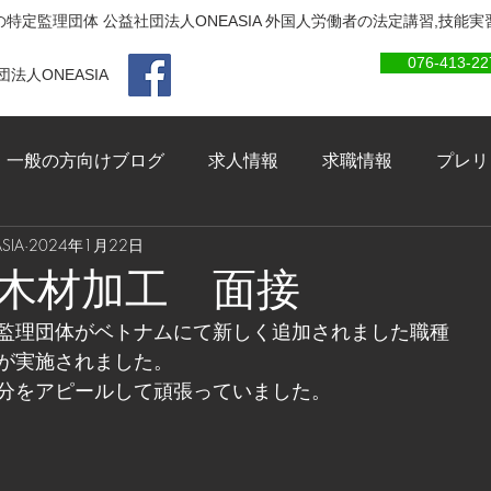
特定監理団体 公益社団法人ONEASIA 外国人労働者の法定講習,技能
076-413-22
法人ONEASIA
一般の方向けブログ
求人情報
求職情報
プレリ
IA
2024年1月22日
木材加工 面接
監理団体がベトナムにて新しく追加されました職種
が実施されました。
分をアピールして頑張っていました。