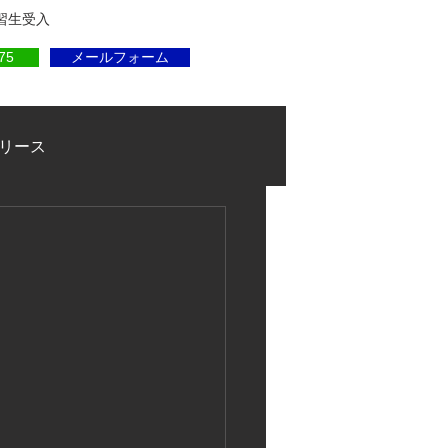
実習生受入
75
メールフォーム
リース