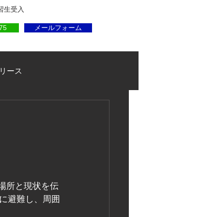
実習生受入
75
メールフォーム
リース
場所と現状を伝
に避難し、周囲