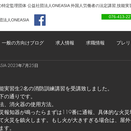
特定監理団体 公益社団法人ONEASIA 外国人労働者の法定講習,技能
076-413-22
法人ONEASIA
一般の方向けブログ
求人情報
求職情報
プレリ
IA
2023年7月25日
能実習生2名の消防訓練講習を受講致しました。
下の通りです。
法、消火器の使用方法。
災報知器が鳴ったらまずは119番に通報、具体的な火災
て火災を鎮火します。もし火が大きすぎる場合は、屋外
ます。