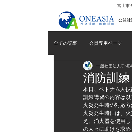
富山市の
公益社団
全ての記事
会員専用ページ
一般社団法人ONEAS
消防訓練
本日、ベトナム人技
訓練講習の内容は以
火災発生時の対応方
火災発生時には、火
え、消火器を使用し
の人々に助けを求め