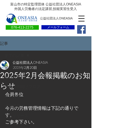
富山市の特定監理団体 公益社団法人ONEASIA
外国人労働者の法定講習,技能実習生受入
公益社団法人ONEASIA
076-413-2275
メールフォーム
記事
全ての記事
公益社団法人ONEASIA
全ての記事
2025年2月20日
2025年2月会報掲載のお知
会員専用ページ
らせ
一般の方向けブログ
会員各位
求人情報
求職情報
今月の労務管理情報は下記の通りで
す。
プレリリース
ご参考下さい。