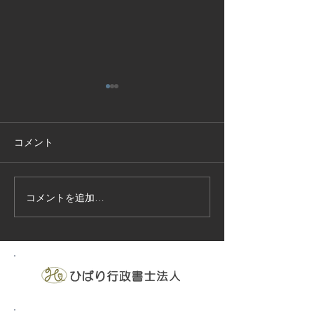
コメント
コメントを追加…
技能実習生１２名入国-フ
高所作業車特別
ィリピン、ベトナム
の実施