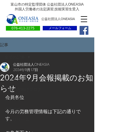
富山市の特定監理団体 公益社団法人ONEASIA
外国人労働者の法定講習,技能実習生受入
公益社団法人ONEASIA
076-413-2275
メールフォーム
記事
全ての記事
公益社団法人ONEASIA
全ての記事
2024年9月17日
2024年9月会報掲載のお知
会員専用ページ
らせ
一般の方向けブログ
会員各位
求人情報
求職情報
今月の労務管理情報は下記の通りで
す。
プレリリース