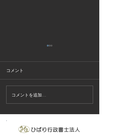
コメント
コメントを追加…
技能実習生１２名入国-フ
高所作業車特別
ィリピン、ベトナム
の実施