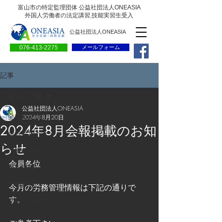
富山市の特定監理団体 公益社団法人ONEASIA
外国人労働者の法定講習,技能実習生受入
公益社団法人ONEASIA
076-413-2275
メールフォーム
記事
全ての記事
公益社団法人ONEASIA
全ての記事
2024年8月20日
2024年8月会報掲載のお知
会員専用ページ
らせ
一般の方向けブログ
会員各位
求人情報
求職情報
今月の労務管理情報は下記の通りで
す。
プレリリース