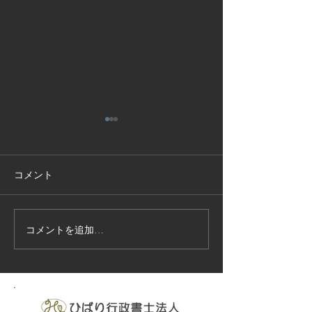
コメント
コメントを追加…
技能実習生１２名入国-フ
高所作業車特別
ィリピン、ベトナム
の実施