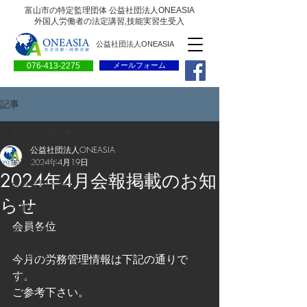
富山市の特定監理団体 公益社団法人ONEASIA
外国人労働者の法定講習,技能実習生受入
公益社団法人ONEASIA
076-413-2275
メールフォーム
記事
全ての記事
公益社団法人ONEASIA
全ての記事
2024年4月19日
2024年4月会報掲載のお知
会員専用ページ
らせ
一般の方向けブログ
会員各位
求人情報
求職情報
今月の労務管理情報は下記の通りで
す。
プレリリース
ご参考下さい。