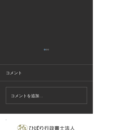
コメント
コメントを追加…
技能実習生１２名入国-フ
高所作業車特別
ィリピン、ベトナム
の実施