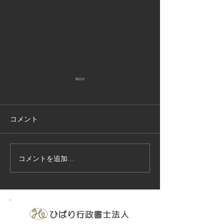
2025年2月会報掲載のお
2025年1月会
知らせ
知らせ
コメント
会員各位 今月の労務管理情
会員各位 今月の
報は下記の通りです。 ご参
報は下記の通りで
考下さい。 1、組合ニュー
考下さい。 1、組
ス 労務管理情報 令和7年2
ス 労務管理情報
コメントを追加…
月号
月号 2、安衛法に
診断案内 リーフ
労省） 安衛法で
いる健康診断の案
ットを合わせて掲