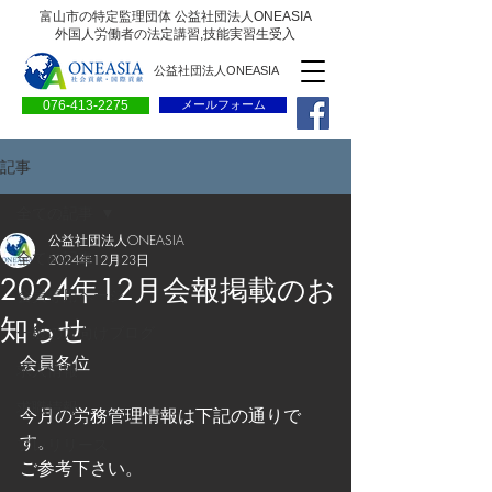
富山市の特定監理団体 公益社団法人ONEASIA
外国人労働者の法定講習,技能実習生受入
公益社団法人ONEASIA
076-413-2275
メールフォーム
記事
全ての記事
公益社団法人ONEASIA
全ての記事
2024年12月23日
2024年12月会報掲載のお
会員専用ページ
知らせ
一般の方向けブログ
会員各位
求人情報
求職情報
今月の労務管理情報は下記の通りで
す。
プレリリース
ご参考下さい。