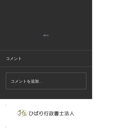
コメント
コメントを追加…
技能実習生１２名入国-フ
高所作業車特別
ィリピン、ベトナム
の実施