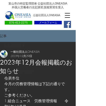
富山市の特定監理団体 公益社団法人ONEASIA
外国人労働者の法定講習,技能実習生受入
公益社団法人ONEASIA
076-413-2275
メールフォーム
記事
全ての記事
一般社団法人ONEASIA
全ての記事
2023年12月29日
2023年12月会報掲載のお
会員専用ページ
知らせ
一般の方向けブログ
会員各位
求人情報
今月の労務管理情報は下記の通りで
求職情報
す。
ご参考ください。
プレリリース
1.組合ニュース　労務管理情報　　令