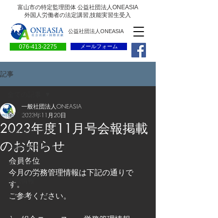
富山市の特定監理団体 公益社団法人ONEASIA
外国人労働者の法定講習,技能実習生受入
公益社団法人ONEASIA
076-413-2275
メールフォーム
記事
全ての記事
一般社団法人ONEASIA
全ての記事
2023年11月20日
2023年度11月号会報掲載
会員専用ページ
のお知らせ
一般の方向けブログ
会員各位
求人情報
今月の労務管理情報は下記の通りで
求職情報
す。
ご参考ください。
プレリリース