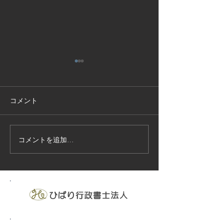
コメント
コメントを追加…
技能実習生１２名入国-フ
高所作業車特別
ィリピン、ベトナム
の実施