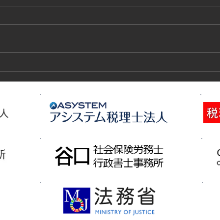
技能実習生１２名入国-フィリ
高所
ピン、ベトナム
施