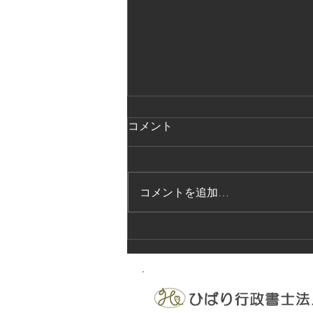
2025年3月会報掲載のお知ら
コメント
せ
会員各位 今月の労務管理情報は
下記の通りです。 ご参考下さ
コメントを追加…
い。 1、団体ニュース 労務管理
情報 令和7年3月号 なお、本号
を持ちまして、月次会報は最終号
となります。 今後は法改正や時
事情報等のトピックスがあった場
合に情報提供資料を...