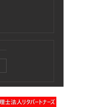
25年1月会報掲載のお知ら
各位 今月の労務管理情報は
の通りです。 ご参考下さ
 1、組合ニュース 労務管理
 令和7年1月号 2、安衛法
づく健康診断案内 リーフレ
（厚労省） 安衛法で定めら
いる健康診断の案内リーフレ
を合わせて掲載いたします。