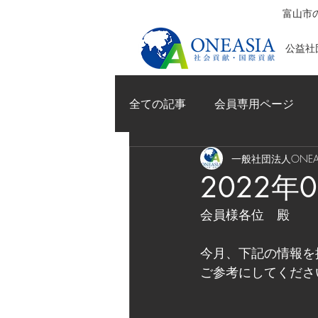
富山市の
公益社団
全ての記事
会員専用ページ
一般社団法人ONEAS
2022
会員様各位　殿
今月、下記の情報を
ご参考にしてくださ