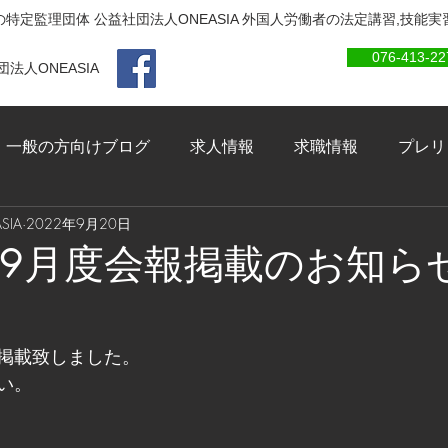
特定監理団体 公益社団法人ONEASIA 外国人労働者の法定講習,技能
076-413-22
法人ONEASIA
一般の方向けブログ
求人情報
求職情報
プレリ
IA
2022年9月20日
年09月度会報掲載のお知ら
掲載致しました。
い。