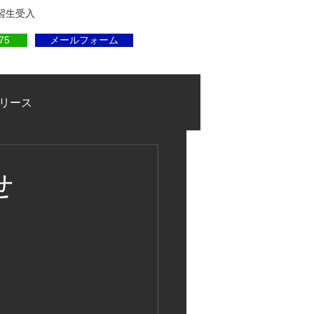
実習生受入
75
メールフォーム
リース
せ