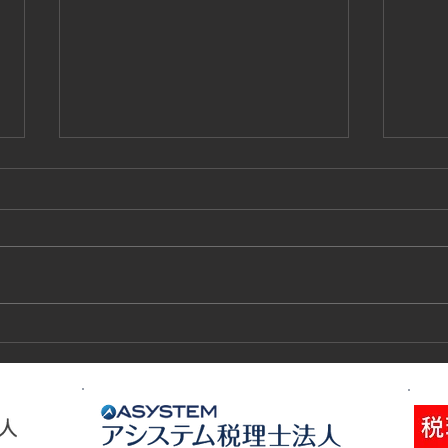
2025年2月会報掲載のお知ら
20
せ
せ
会員各位 今月の労務管理情報は
会員
下記の通りです。 ご参考下さ
下記
い。 1、組合ニュース 労務管理
い。
情報 令和7年2月号
情報
に基
ット
れて
ット