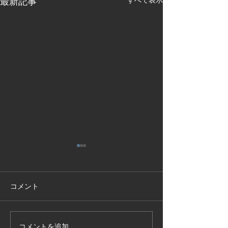
最新記事
2025年2月会報掲載のお
2025年1月会
知らせ
知らせ
コメント
会員各位 今月の労務管理情
会員各位 今月の
報は下記の通りです。 ご参
報は下記の通りで
考下さい。 1、組合ニュー
考下さい。 1、組
ス 労務管理情報 令和7年2
ス 労務管理情報
コメントを追加…