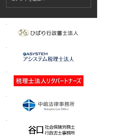
月号
月号 2、安衛法に
診断案内 リーフ
労省） 安衛法で
いる健康診断の案
ットを合わせて掲
す。