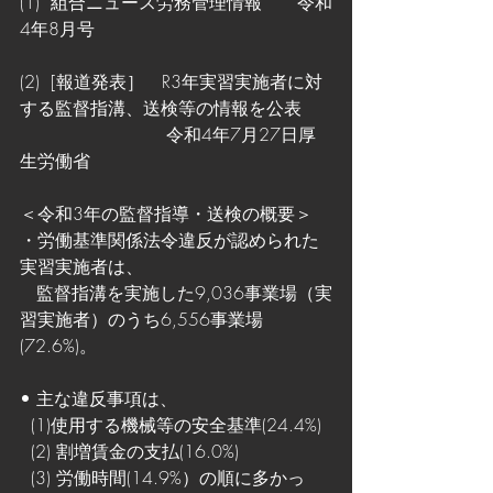
(1)  組合ニュース労務管理情報　　令和
4年8月号
(2)  [報道発表］　R3年実習実施者に対
する監督指溝、送検等の情報を公表
　　　　　　　　 令和4年7月27日厚
生労働省
＜令和3年の監督指導・送検の概要＞
・労働基準関係法令違反が認められた
実習実施者は、
   監督指溝を実施した9,036事業場（実
習実施者）のうち6,556事業場
(72.6%)。
• 主な違反事項は、
  (1)使用する機械等の安全基準(24.4%)
  (2) 割増賃金の支払(16.0%) 
  (3) 労働時間(14.9%）の順に多かっ