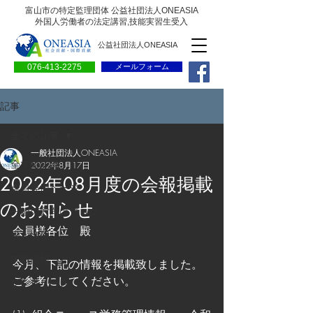
富山市の特定監理団体 公益社団法人ONEASIA
外国人労働者の法定講習,技能実習生受入
公益社団法人ONEASIA
076-413-2275
メールフォーム
記事
全ての記事
一般社団法人ONEASIA
全ての記事
2022年8月17日
2022年08月度の会報掲載
会員専用ページ
のお知らせ
一般の方向けブログ
会員様各位　殿
求人情報
求職情報
今月、下記の情報を掲載致しました。
ご参考にしてください。
プレリリース