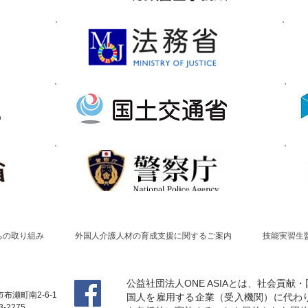
ちの取り組み
外国人介護人材の育成支援に関するご案内
技能実習生
公益社団法人ONE ASIAとは、社会貢
布瀬町南2-6-1
国人を雇用する企業（受入機関）に代わ
3-2275