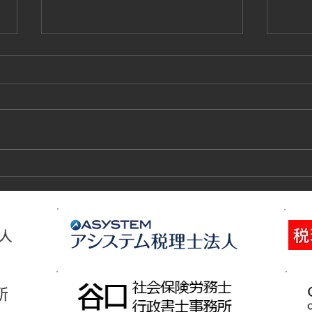
技能実習生１２名入国-フィリ
高所
ピン、ベトナム
施