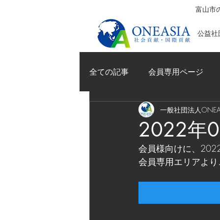
富山市の
公益社団
全ての記事
会員専用ページ
一般社団法人ONEAS
2022
会員様向けに、202
会員専用エリアより