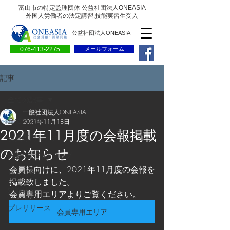
富山市の特定監理団体 公益社団法人ONEASIA
外国人労働者の法定講習,技能実習生受入
公益社団法人ONEASIA
076-413-2275
メールフォーム
記事
全ての記事
一般社団法人ONEASIA
全ての記事
2021年11月18日
2021年11月度の会報掲載
会員専用ページ
のお知らせ
一般の方向けブログ
会員様向けに、2021年11月度の会報を
求人情報
掲載致しました。
求職情報
会員専用エリアよりご覧ください。　
プレリリース
会員専用エリア