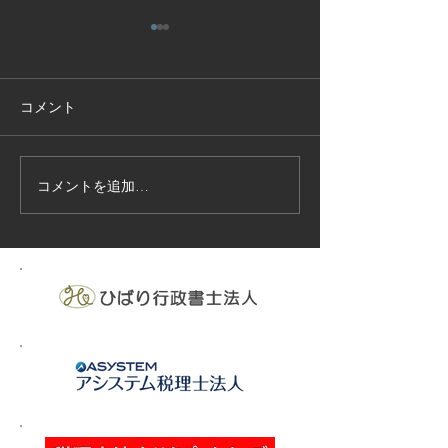
コメント
コメントを追加…
技能実習生１２名入国-フ
高所作業車特別
ィリピン、ベトナム
の実施