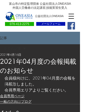
富山市の特定監理団体 公益社団法人ONEASIA
外国人労働者の法定講習,技能実習生受入
公益社団法人ONEASIA
076-413-2275
メールフォーム
記事
全ての記事
2021年4月16日
全ての記事
2021年04月度の会報掲載
会員専用ページ
のお知らせ
一般の方向けブログ
会員様向けに、2021年04月度の会報を
掲載致しました。
求人情報
会員専用エリアよりご覧ください。
求職情報
会員専用ページ
プレリリース
一般の方向けブログ