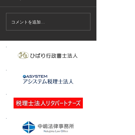
コメントを追加…
技能実習生１２名入国-フ
高所作業車特別
ィリピン、ベトナム
の実施