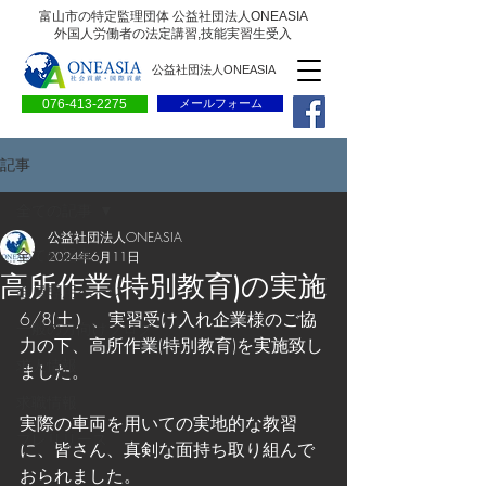
富山市の特定監理団体 公益社団法人ONEASIA
外国人労働者の法定講習,技能実習生受入
公益社団法人ONEASIA
076-413-2275
メールフォーム
記事
全ての記事
公益社団法人ONEASIA
全ての記事
2024年6月11日
高所作業(特別教育)の実施
会員専用ページ
6/8(土）、実習受け入れ企業様のご協
一般の方向けブログ
力の下、高所作業(特別教育)を実施致し
求人情報
ました。
求職情報
実際の車両を用いての実地的な教習
プレリリース
に、皆さん、真剣な面持ち取り組んで
おられました。