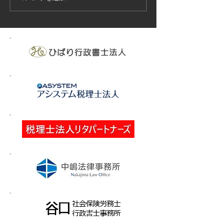
ィリピン、ベトナム
の実施