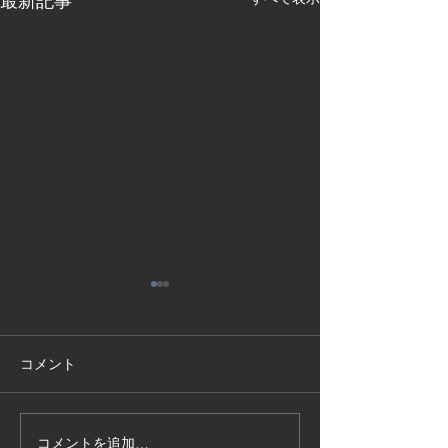
最新記事
コメント
コメントを追加…
技能実習生１２名入国-フ
高所作業車特別