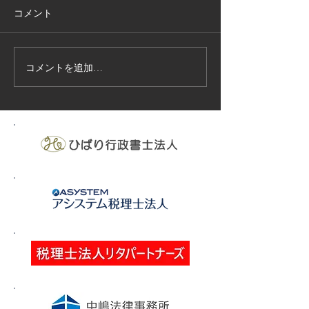
コメント
コメントを追加…
技能実習生１２名入国-フ
高所作業車特別
ィリピン、ベトナム
の実施