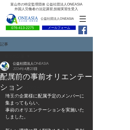
富山市の特定監理団体 公益社団法人ONEASIA
外国人労働者の法定講習,技能実習生受入
公益社団法人ONEASIA
076-413-2275
メールフォーム
記事
全ての記事
公益社団法人ONEASIA
全ての記事
2024年4月25日
配属前の事前オリエンテー
会員専用ページ
ション
一般の方向けブログ
埼玉の企業様に配属予定のメンバーに
求人情報
集まってもらい、
求職情報
事前のオリエンテーションを実施いた
しました。
プレリリース