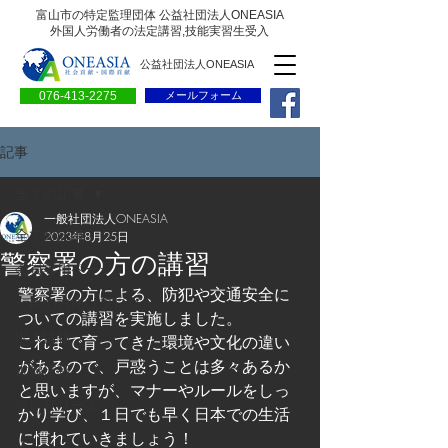
富山市の特定監理団体 公益社団法人ONEASIA
外国人労働者の法定講習,技能実習生受入
公益社団法人ONEASIA
076-413-2275
メールフォーム
記事
全ての記事
一般社団法人ONEASIA
全ての記事
2023年8月25日
警察署の方の講習
会員専用ページ
警察署の方による、防犯や交通安全に
一般の方向けブログ
ついての講習を実施しました。
求人情報
これまで育ってきた環境や文化の違い
があるので、戸惑うことは多々あるか
求職情報
と思いますが、マナーやルールをしっ
プレリリース
かり学び、１日でも早く日本での生活
に慣れていきましょう！