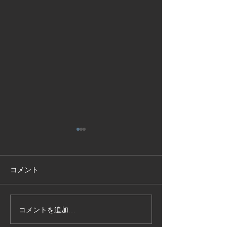
コメント
コメントを追加…
技能実習生１２名入国-フ
高所作業車特別
ィリピン、ベトナム
の実施