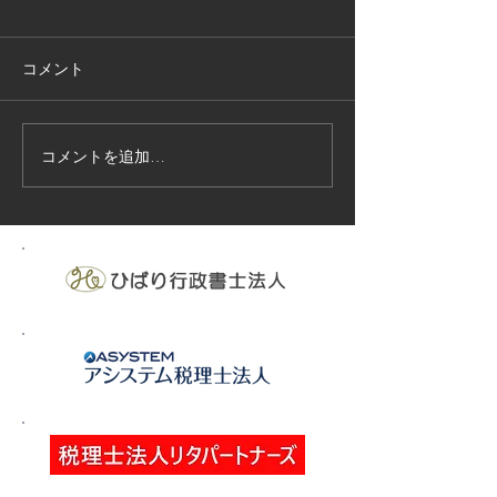
コメント
コメントを追加…
技能実習生１２名入国-フ
高所作業車特別
ィリピン、ベトナム
の実施