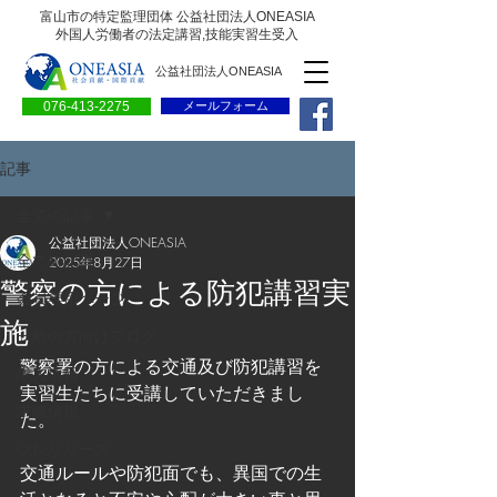
富山市の特定監理団体 公益社団法人ONEASIA
外国人労働者の法定講習,技能実習生受入
公益社団法人ONEASIA
076-413-2275
メールフォーム
記事
全ての記事
公益社団法人ONEASIA
全ての記事
2025年8月27日
警察の方による防犯講習実
会員専用ページ
施
一般の方向けブログ
警察署の方による交通及び防犯講習を
求人情報
実習生たちに受講していただきまし
求職情報
た。
プレリリース
交通ルールや防犯面でも、異国での生