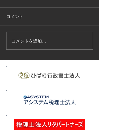
コメント
コメントを追加…
技能実習生１２名入国-フ
高所作業車特別
ィリピン、ベトナム
の実施