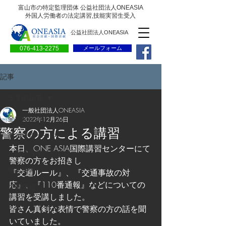
富山市の特定監理団体 公益社団法人ONEASIA
外国人労働者の法定講習,技能実習生受入
公益社団法人ONEASIA
076-413-2275
メールフォーム
記事
全ての記事
一般社団法人ONEASIA
全ての記事
2022年12月26日
警察の方による講習
会員専用ページ
本日、ONE ASIA国際講習センターにて
一般の方向けブログ
警察の方をお招きし
求人情報
『交通ルール』、『交通事故の対
応』、『110番通報』などについての
求職情報
講習を受講しました。
プレリリース
皆さん真剣な表情で警察の方の話を聞
いていました。