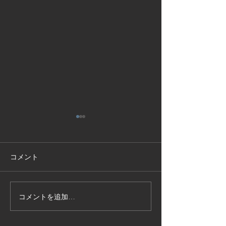
コメント
コメントを追加…
技能実習生１２名入国-フ
高所作業車特別
ィリピン、ベトナム
の実施