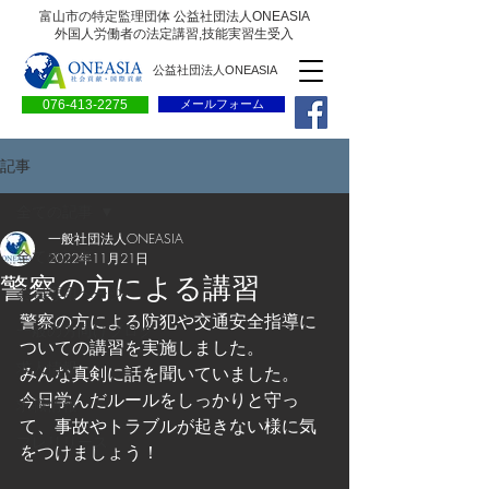
富山市の特定監理団体 公益社団法人ONEASIA
外国人労働者の法定講習,技能実習生受入
公益社団法人ONEASIA
076-413-2275
メールフォーム
記事
全ての記事
一般社団法人ONEASIA
全ての記事
2022年11月21日
警察の方による講習
会員専用ページ
警察の方による防犯や交通安全指導に
一般の方向けブログ
ついての講習を実施しました。
求人情報
みんな真剣に話を聞いていました。
今日学んだルールをしっかりと守っ
求職情報
て、事故やトラブルが起きない様に気
プレリリース
をつけましょう！