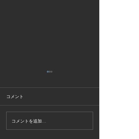
コメント
コメントを追加…
技能実習生１２名入国-フ
高所作業車特別
ィリピン、ベトナム
の実施