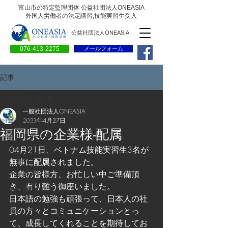
富山市の特定監理団体 公益社団法人ONEASIA
外国人労働者の法定講習,技能実習生受入
公益社団法人ONEASIA
076-413-2275
メールフォーム
記事
全ての記事
一般社団法人ONEASIA
全ての記事
2023年4月27日
福岡県の企業様-配属
会員専用ページ
04月21日、ベトナム技能実習生3名が
一般の方向けブログ
無事に配属されました。
求人情報
企業の皆様方、お忙しい中ご準備頂
き、有り難う御座いました。
求職情報
日本語の勉強も頑張って、日本人の社
プレリリース
員の方々とコミュニケーションとっ
て、成長してくれることを期待してお