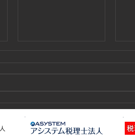
技能実習生１２名入国-フィリ
高所
ピン、ベトナム
施