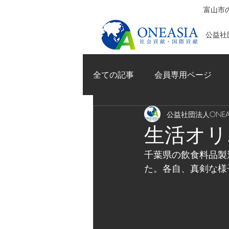
富山市の
公益社団
全ての記事
会員専用ページ
公益社団法人ONEAS
生活オリ
千葉県の飲食料品製
た。各自、真剣な様