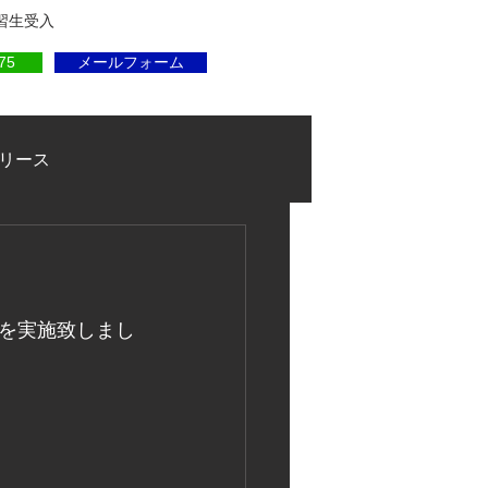
実習生受入
75
メールフォーム
リース
を実施致しまし