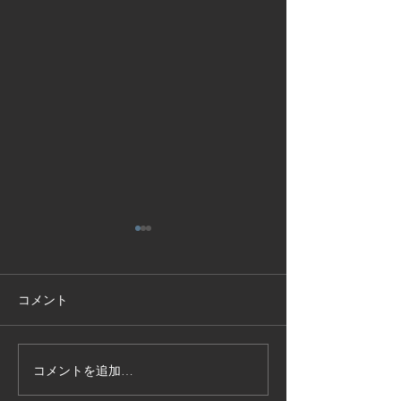
コメント
コメントを追加…
技能実習生１２名入国-フ
高所作業車特別
ィリピン、ベトナム
の実施