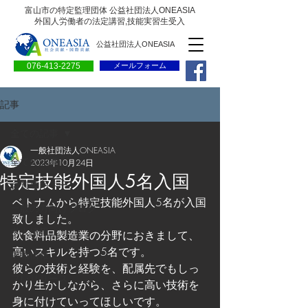
富山市の特定監理団体 公益社団法人ONEASIA
外国人労働者の法定講習,技能実習生受入
公益社団法人ONEASIA
076-413-2275
メールフォーム
記事
全ての記事
一般社団法人ONEASIA
全ての記事
2023年10月24日
特定技能外国人5名入国
会員専用ページ
ベトナムから特定技能外国人5名が入国
一般の方向けブログ
致しました。
求人情報
飲食料品製造業の分野におきまして、
高いスキルを持つ5名です。
求職情報
彼らの技術と経験を、配属先でもしっ
プレリリース
かり生かしながら、さらに高い技術を
身に付けていってほしいです。