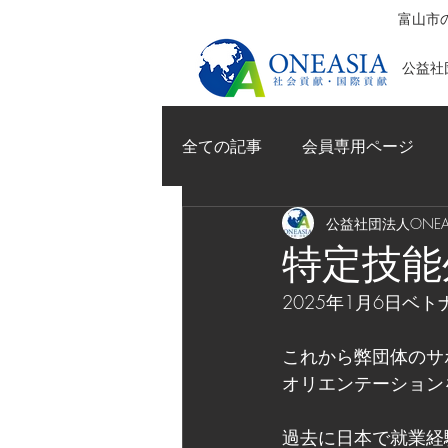
富山市の
公益社団
全ての記事
会員専用ページ
公益社団法人ONEAS
特定技能
2025年1月6日ベ
これから弊団体のサ
オリエンテーション
過去に日本で就業経