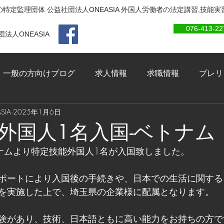
特定監理団体 公益社団法人ONEASIA 外国人労働者の法定講習,技能
076-413-22
法人ONEASIA
一般の方向けブログ
求人情報
求職情報
プレリ
IA
2025年1月6日
外国人1名入国-ベトナム
トナムより特定技能外国人1名が入国致しました。
ポートにより入国後の手続きや、日本での生活に関する
を実施した上で、埼玉県の企業様に配属となります。
験があり、技術、日本語ともに高い能力をお持ちの方で