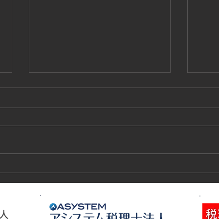
技能実習生１２名入国-フィリ
高所
ピン、ベトナム
施