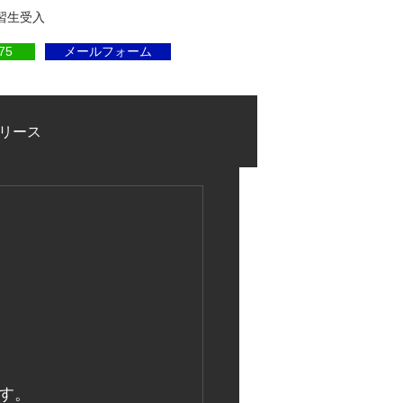
実習生受入
75
メールフォーム
リース
す。