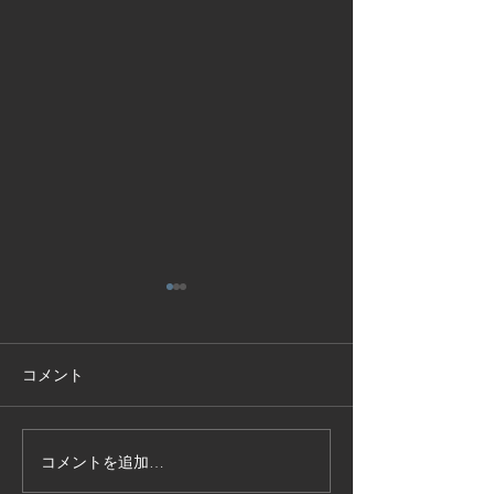
コメント
コメントを追加…
技能実習生１２名入国-フ
高所作業車特別
ィリピン、ベトナム
の実施