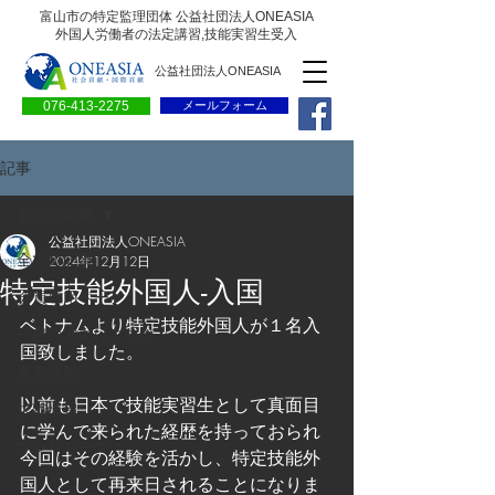
富山市の特定監理団体 公益社団法人ONEASIA
外国人労働者の法定講習,技能実習生受入
公益社団法人ONEASIA
076-413-2275
メールフォーム
記事
全ての記事
公益社団法人ONEASIA
全ての記事
2024年12月12日
特定技能外国人-入国
会員専用ページ
ベトナムより特定技能外国人が１名入
一般の方向けブログ
国致しました。
求人情報
以前も日本で技能実習生として真面目
求職情報
に学んで来られた経歴を持っておられ
プレリリース
今回はその経験を活かし、特定技能外
国人として再来日されることになりま