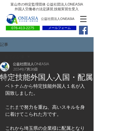
富山市の特定監理団体 公益社団法人ONEASIA
外国人労働者の法定講習,技能実習生受入
公益社団法人ONEASIA
076-413-2275
メールフォーム
記事
全ての記事
公益社団法人ONEASIA
全ての記事
2024年7月26日
特定技能外国人-入国・配属
会員専用ページ
ベトナムから特定技能外国人１名が入
一般の方向けブログ
国致しました。
求人情報
これまで努力を重ね、高いスキルを身
求職情報
に着けてこられた方です。
プレリリース
これから埼玉県の企業様に配属となり