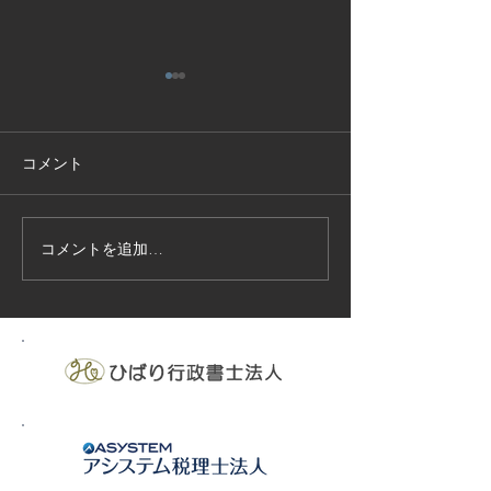
コメント
コメントを追加…
技能実習生１２名入国-フ
高所作業車特別
ィリピン、ベトナム
の実施