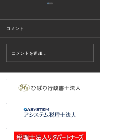
コメント
コメントを追加…
技能実習生１２名入国-フ
高所作業車特別
ィリピン、ベトナム
の実施