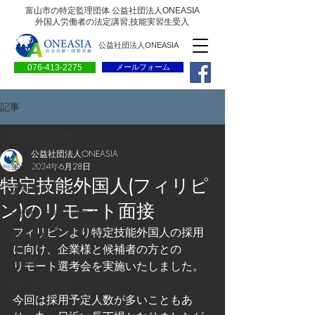
富山市の特定監理団体 公益社団法人ONEASIA
外国人労働者の法定講習,技能実習生受入
公益社団法人ONEASIA
076-413-2275
メールフォーム
記事
全ての記事
公益社団法人ONEASIA
全ての記事
2024年6月28日
特定技能外国人(フィリピ
会員専用ページ
ン)のリモート面接
一般の方向けブログ
フィリピンより特定技能外国人の採用
求人情報
に向け、企業様と候補者の方との
求職情報
リモート選考会を実施いたしました。
プレリリース
今回は採用予定人数が多いこともあ