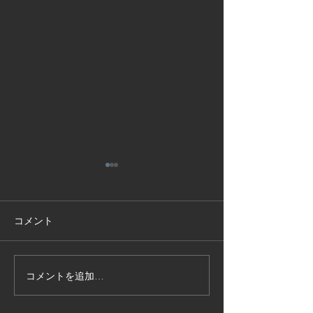
コメント
コメントを追加…
技能実習生１２名入国-フ
高所作業車特別
ィリピン、ベトナム
の実施