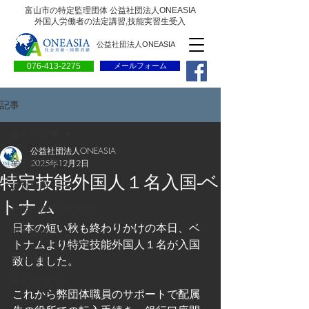
富山市の特定監理団体 公益社団法人ONEASIA
外国人労働者の法定講習,技能実習生受入
公益社団法人ONEASIA
076-413-2275
メールフォーム
記事
全ての記事
公益社団法人ONEASIA
全ての記事
2025年12月2日
特定技能外国人１名入国-ベ
会員専用ページ
トナム
一般の方向けブログ
日本の短い秋も終わりかけの本日、ベ
求人情報
トナムより特定技能外国人１名が入国
求職情報
致しました。
プレリリース
これから弊団体職員のサポートで配属