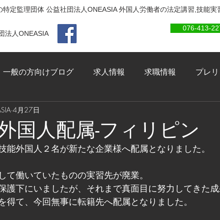
特定監理団体 公益社団法人ONEASIA 外国人労働者の法定講習,技能
076-413-22
法人ONEASIA
一般の方向けブログ
求人情報
求職情報
プレリ
IA
4月27日
外国人配属-フィリピン
技能外国人２名が新たな企業様へ配属となりました。
して働いていたものの実習先が廃業。
保護下にいましたが、それまで真面目に努力してきた成
を得て、今回無事に転籍先へ配属となりました。