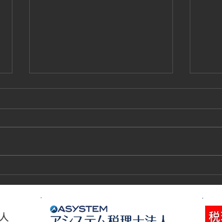
技能実習生１２名入国-フィリ
高所
ピン、ベトナム
施