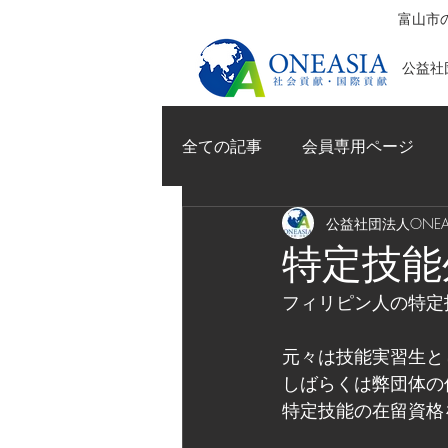
富山市の
公益社団
全ての記事
会員専用ページ
公益社団法人ONEAS
特定技能
フィリピン人の特定
元々は技能実習生と
しばらくは弊団体の
特定技能の在留資格