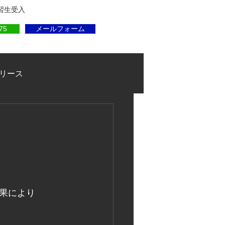
実習生受入
75
メールフォーム
リース
果により