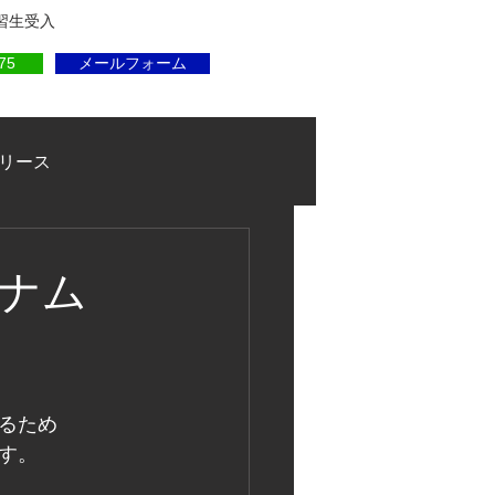
実習生受入
75
メールフォーム
リース
トナム
るため
す。