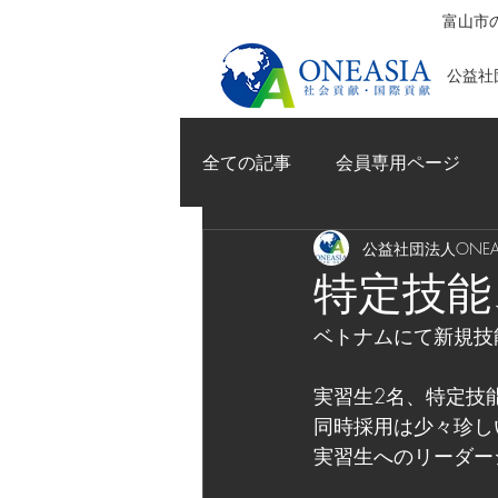
富山市の
公益社団
全ての記事
会員専用ページ
公益社団法人ONEAS
特定技能
ベトナムにて新規技
実習生2名、特定技
同時採用は少々珍し
実習生へのリーダー