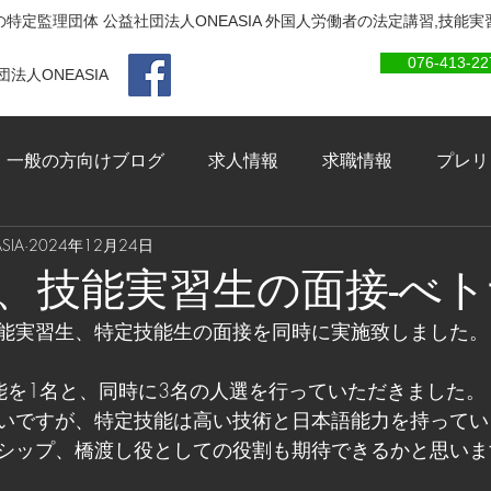
特定監理団体 公益社団法人ONEASIA 外国人労働者の法定講習,技能
076-413-22
法人ONEASIA
一般の方向けブログ
求人情報
求職情報
プレリ
IA
2024年12月24日
、技能実習生の面接-べ
能実習生、特定技能生の面接を同時に実施致しました。
能を1名と、同時に3名の人選を行っていただきました。
いですが、特定技能は高い技術と日本語能力を持ってい
シップ、橋渡し役としての役割も期待できるかと思いま