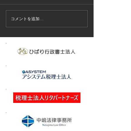
コメントを追加…
技能実習生１２名入国-フ
高所作業車特別
ィリピン、ベトナム
の実施