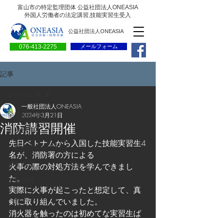
富山市の特定監理団体 公益社団法人ONEASIA
外国人労働者の法定講習,技能実習生受入
公益社団法人ONEASIA
076-413-2275
メールフォーム
記事
全ての記事
一般社団法人ONEASIA
全ての記事
2024年3月21日
消防講習開催
会員専用ページ
先日ベトナムから入国した技能実習生4
一般の方向けブログ
名が、消防署の方による
求人情報
火事の際の対処方法を学んできまし
た。
求職情報
実際に火事が起こったと想定して、真
プレリリース
剣に取り組んでいました。
消火器を触ったのは初めてな実習生ば