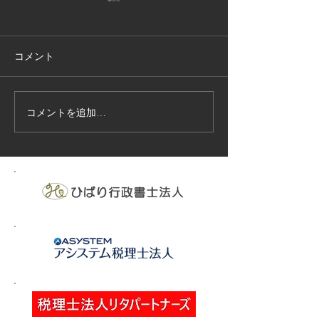
コメント
コメントを追加…
技能実習生１２名入国-フ
高所作業車特別
ィリピン、ベトナム
の実施