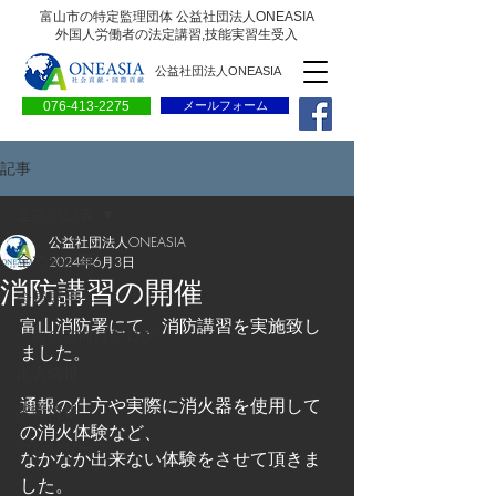
富山市の特定監理団体 公益社団法人ONEASIA
外国人労働者の法定講習,技能実習生受入
公益社団法人ONEASIA
076-413-2275
メールフォーム
記事
全ての記事
公益社団法人ONEASIA
全ての記事
2024年6月3日
消防講習の開催
会員専用ページ
富山消防署にて、消防講習を実施致し
一般の方向けブログ
ました。
求人情報
通報の仕方や実際に消火器を使用して
求職情報
の消火体験など、
プレリリース
なかなか出来ない体験をさせて頂きま
した。