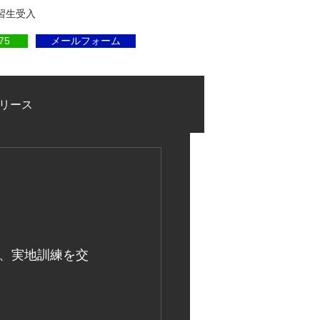
実習生受入
75
メールフォーム
リース
、実地訓練を交