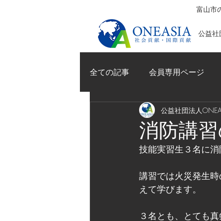
富山市の
公益社団
全ての記事
会員専用ページ
公益社団法人ONEAS
消防講習
技能実習生３名に消
講習では火災発生時
えて学びます。
３名とも、とても真