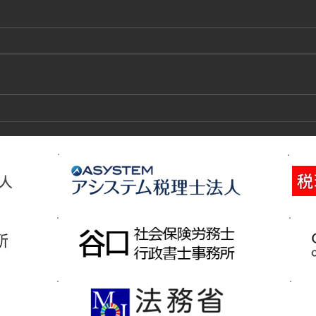
技能実習生１２名入国-フィリ
高所
ピン、ベトナム
施