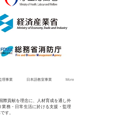
監理事業
日本語教室事業
More
献・国際貢献を理念に、人材育成を通し外
り業務・日常生活に於ける支援・監理
体です。