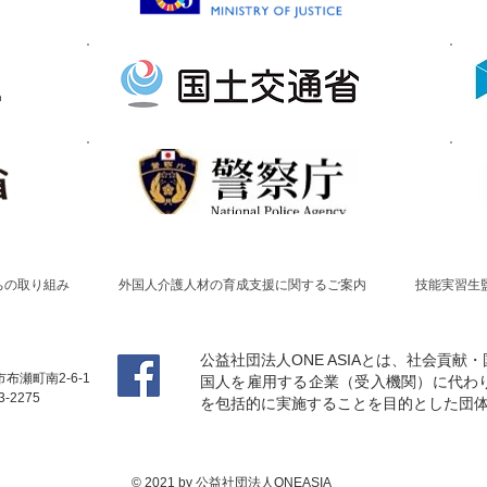
ちの取り組み
外国人介護人材の育成支援に関するご案内
技能実習生
公益社団法人ONE ASIAとは、社会貢
布瀬町南2-6-1
国人を雇用する企業（受入機関）に代わ
3-2275
を包括的に実施することを目的とした団
© 2021 by 公益社団法人ONEASIA