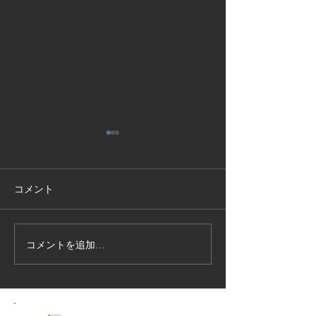
コメント
コメントを追加…
技能実習生１２名入国-フ
高所作業車特別
ィリピン、ベトナム
の実施