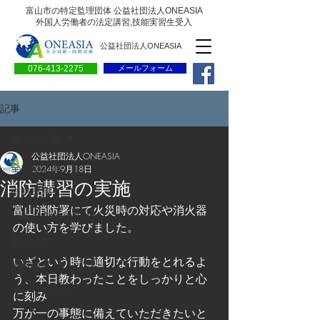
富山市の特定監理団体 公益社団法人ONEASIA
外国人労働者の法定講習,技能実習生受入
公益社団法人ONEASIA
076-413-2275
メールフォーム
記事
全ての記事
公益社団法人ONEASIA
全ての記事
2024年9月18日
消防講習の実施
会員専用ページ
富山消防署にて火災時の対応や消火器
一般の方向けブログ
の使い方を学びました。
求人情報
いざという時に適切な行動をとれるよ
求職情報
う、本日教わったことをしっかりと心
プレリリース
に刻み
万が一の事態に備えていただきたいと