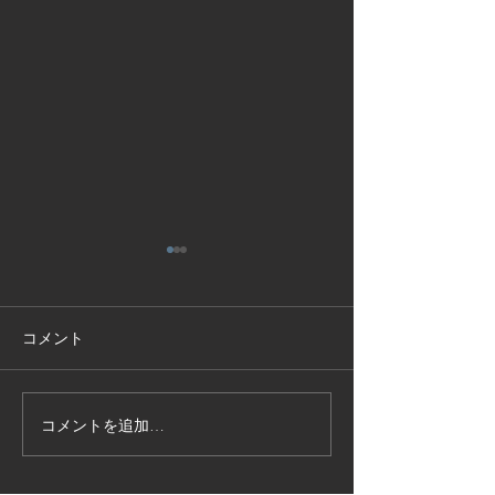
コメント
コメントを追加…
技能実習生１２名入国-フ
高所作業車特別
ィリピン、ベトナム
の実施