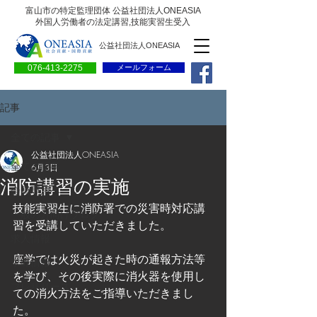
富山市の特定監理団体 公益社団法人ONEASIA
外国人労働者の法定講習,技能実習生受入
公益社団法人ONEASIA
076-413-2275
メールフォーム
記事
全ての記事
公益社団法人ONEASIA
全ての記事
6月3日
消防講習の実施
会員専用ページ
技能実習生に消防署での災害時対応講
一般の方向けブログ
習を受講していただきました。
求人情報
座学では火災が起きた時の通報方法等
求職情報
を学び、その後実際に消火器を使用し
プレリリース
ての消火方法をご指導いただきまし
た。