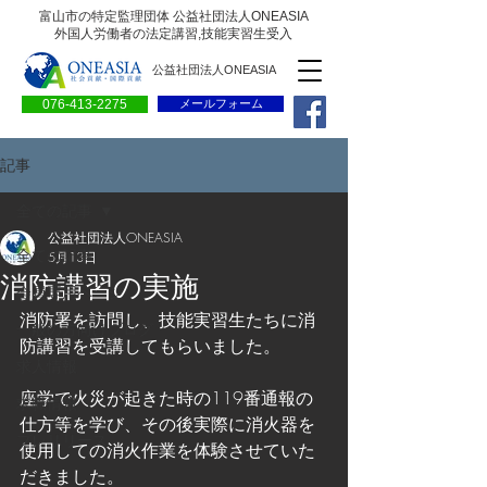
富山市の特定監理団体 公益社団法人ONEASIA
外国人労働者の法定講習,技能実習生受入
公益社団法人ONEASIA
076-413-2275
メールフォーム
記事
全ての記事
公益社団法人ONEASIA
全ての記事
5月13日
消防講習の実施
会員専用ページ
消防署を訪問し、技能実習生たちに消
一般の方向けブログ
防講習を受講してもらいました。  
求人情報
座学で火災が起きた時の119番通報の
求職情報
仕方等を学び、その後実際に消火器を
プレリリース
使用しての消火作業を体験させていた
だきました。