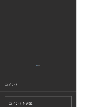
コメント
コメントを追加…
技能実習生１２名入国-フ
高所作業車特別