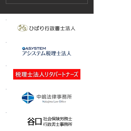
ィリピン、ベトナム
の実施