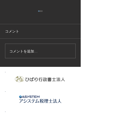
コメント
コメントを追加…
技能実習生１２名入国-フ
高所作業車特別
ィリピン、ベトナム
の実施