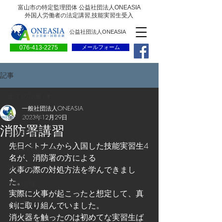
富山市の特定監理団体 公益社団法人ONEASIA
外国人労働者の法定講習,技能実習生受入
公益社団法人ONEASIA
076-413-2275
メールフォーム
記事
全ての記事
一般社団法人ONEASIA
全ての記事
2023年12月29日
消防署講習
会員専用ページ
先日ベトナムから入国した技能実習生4
一般の方向けブログ
名が、消防署の方による
求人情報
火事の際の対処方法を学んできまし
た。
求職情報
実際に火事が起こったと想定して、真
プレリリース
剣に取り組んでいました。
消火器を触ったのは初めてな実習生ば