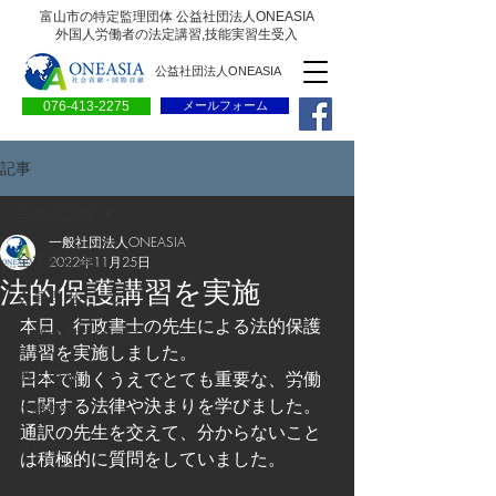
富山市の特定監理団体 公益社団法人ONEASIA
外国人労働者の法定講習,技能実習生受入
公益社団法人ONEASIA
076-413-2275
メールフォーム
記事
全ての記事
一般社団法人ONEASIA
全ての記事
2022年11月25日
法的保護講習を実施
会員専用ページ
本日、行政書士の先生による法的保護
一般の方向けブログ
講習を実施しました。
求人情報
日本で働くうえでとても重要な、労働
に関する法律や決まりを学びました。
求職情報
通訳の先生を交えて、分からないこと
プレリリース
は積極的に質問をしていました。