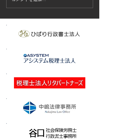
技能実習生１２名入国-フ
高所作業車特別
ィリピン、ベトナム
の実施