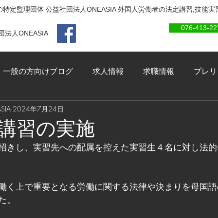
特定監理団体 公益社団法人ONEASIA 外国人労働者の法定講習,技能
076-413-22
法人ONEASIA
一般の方向けブログ
求人情報
求職情報
プレリ
IA
2024年7月24日
講習の実施
招きし、実習先への配属を控えた実習生４名に対し法的
働く上で重要となる労働に関する法律や決まりを母国語
た。