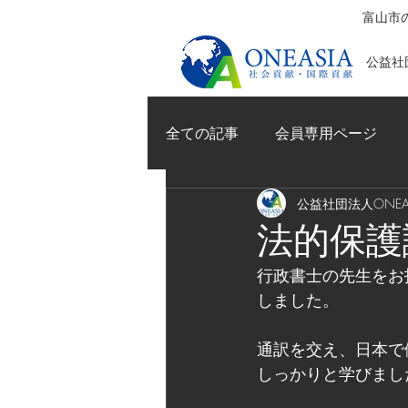
富山市の
公益社団
全ての記事
会員専用ページ
公益社団法人ONEAS
法的保護
行政書士の先生をお
しました。
通訳を交え、日本で
しっかりと学びまし