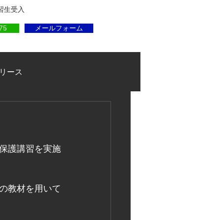
実習生受入
75
メールフォーム
リース
保護講習を実施
の教材を用いて