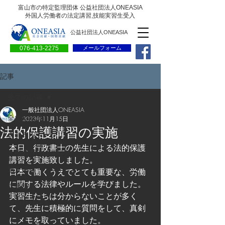
富山市の特定監理団体 公益社団法人ONEASIA
外国人労働者の法定講習,技能実習生受入
公益社団法人ONEASIA
076-413-2275
メールフォーム
記事
全ての記事
一般社団法人ONEASIA
全ての記事
2023年11月15日
法的保護講習の実施
会員専用ページ
本日、行政書士の先生による法的保護
一般の方向けブログ
講習を実施致しました。
求人情報
日本で働くうえでとても重要な、労働
に関する法律やルールを学びました。
求職情報
実習生たちは分からないことが多く
プレリリース
て、先生に積極的に質問をして、真剣
にメモを取っていました。