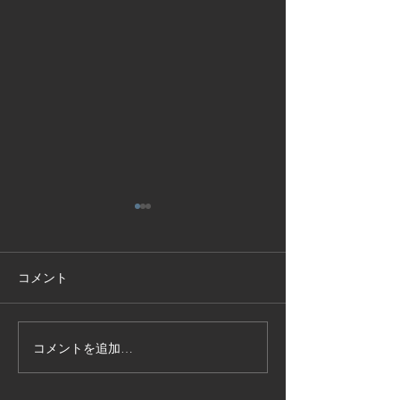
コメント
コメントを追加…
技能実習生１２名入国-フ
高所作業車特別
ィリピン、ベトナム
の実施