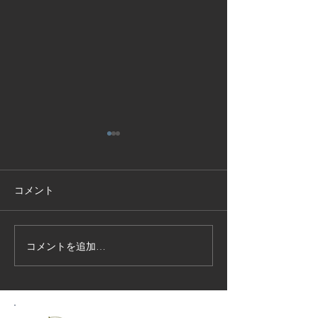
コメント
コメントを追加…
技能実習生１２名入国-フ
高所作業車特別
ィリピン、ベトナム
の実施