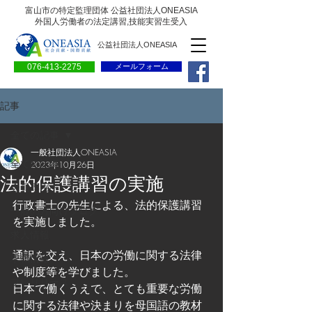
富山市の特定監理団体 公益社団法人ONEASIA
外国人労働者の法定講習,技能実習生受入
公益社団法人ONEASIA
076-413-2275
メールフォーム
記事
全ての記事
一般社団法人ONEASIA
全ての記事
2023年10月26日
法的保護講習の実施
会員専用ページ
行政書士の先生による、法的保護講習
一般の方向けブログ
を実施しました。
求人情報
通訳を交え、日本の労働に関する法律
求職情報
や制度等を学びました。
プレリリース
日本で働くうえで、とても重要な労働
に関する法律や決まりを母国語の教材