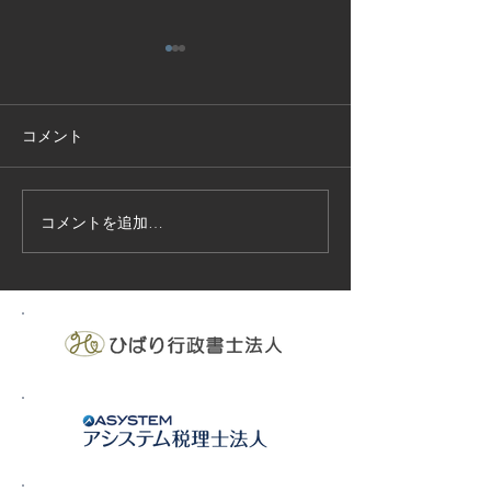
コメント
コメントを追加…
技能実習生１２名入国-フ
高所作業車特別
ィリピン、ベトナム
の実施