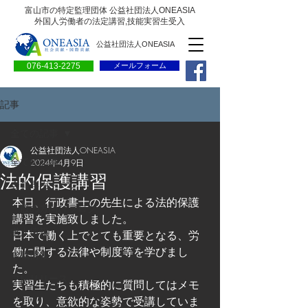
富山市の特定監理団体 公益社団法人ONEASIA
外国人労働者の法定講習,技能実習生受入
公益社団法人ONEASIA
076-413-2275
メールフォーム
記事
全ての記事
公益社団法人ONEASIA
全ての記事
2024年4月9日
法的保護講習
会員専用ページ
本日、行政書士の先生による法的保護
一般の方向けブログ
講習を実施致しました。
求人情報
日本で働く上でとても重要となる、労
働に関する法律や制度等を学びまし
求職情報
た。
プレリリース
実習生たちも積極的に質問してはメモ
を取り、意欲的な姿勢で受講していま