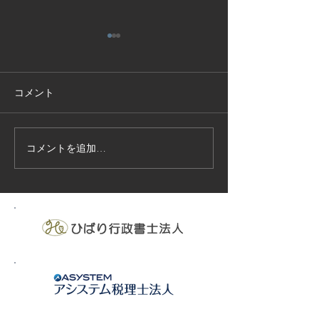
コメント
コメントを追加…
技能実習生１２名入国-フ
高所作業車特別
ィリピン、ベトナム
の実施