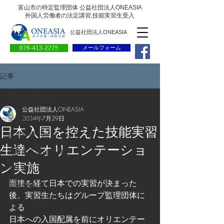
富山市の特定監理団体 公益社団法人ONEASIA
外国人労働者の法定講習,技能実習生受入
公益社団法人ONEASIA
076-413-2275
メールフォーム
記事
全ての記事
公益社団法人ONEASIA
全ての記事
2024年7月29日
日本入国を控えた技能実習
会員専用ページ
生達へオリエンテーショ
一般の方向けブログ
ン実施
求人情報
面接を経て日本での実習が決まった
求職情報
後、実習生たちはグループ監理団体に
プレリリース
よる
日本への入国配属を前にオリエンテー