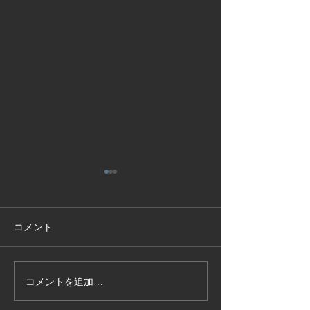
コメント
コメントを追加…
技能実習生１２名入国-フ
高所作業車特別
ィリピン、ベトナム
の実施