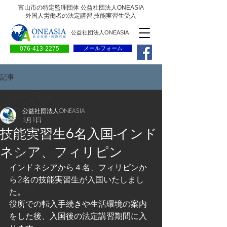
富山市の特定監理団体 公益社団法人ONEASIA
外国人労働者の法定講習,技能実習生受入
公益社団法人ONEASIA
076-413-2275
メールフォーム
記事
全ての記事
公益社団法人ONEASIA
全ての記事
3月1日
技能実習生6名入国-インド
会員専用ページ
ネシア、フィリピン
一般の方向けブログ
インドネシアから４名、フィリピンか
求人情報
ら2名の技能実習生が入国いたしまし
求職情報
た。
役所での転入手続きや生活環境の案内
プレリリース
をした後、入国後の法定講習期間に入