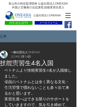
富山市の特定監理団体 公益社団法人ONEASIA
外国人労働者の法定講習,技能実習生受入
公益社団法人ONEASIA
076-413-2275
メールフォーム
記事
全ての記事
一般社団法人ONEASIA
全ての記事
2024年3月14日
技能実習生4名入国
会員専用ページ
ベトナムより技能実習生4名が入国致し
一般の方向けブログ
ました。
求人情報
母国のベトナムとは全く異なる文化・
生活習慣で慣れないことも多々出て来
求職情報
るかと思います。
プレリリース
実習生達へはできる限りのサポートを
していきますので、気を引き締めて、