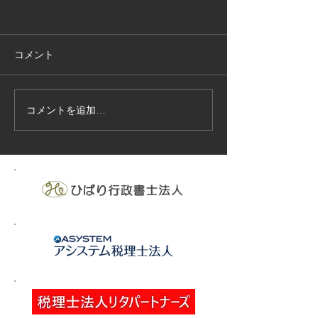
コメント
コメントを追加…
技能実習生１２名入国-フ
高所作業車特別
ィリピン、ベトナム
の実施