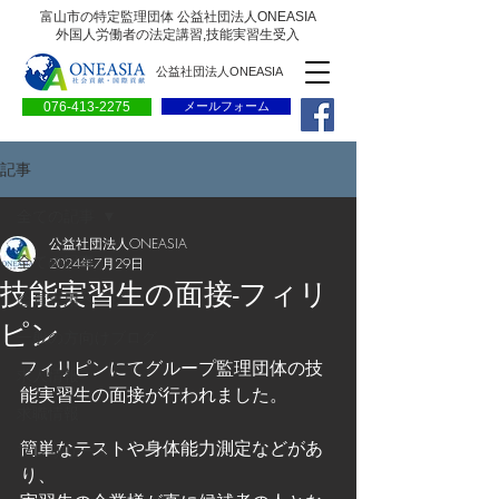
富山市の特定監理団体 公益社団法人ONEASIA
外国人労働者の法定講習,技能実習生受入
公益社団法人ONEASIA
076-413-2275
メールフォーム
記事
全ての記事
公益社団法人ONEASIA
全ての記事
2024年7月29日
技能実習生の面接-フィリ
会員専用ページ
ピン
一般の方向けブログ
フィリピンにてグループ監理団体の技
求人情報
能実習生の面接が行われました。
求職情報
簡単なテストや身体能力測定などがあ
プレリリース
り、