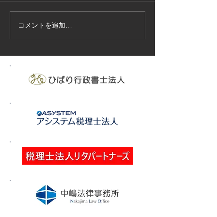
コメントを追加…
技能実習生１２名入国-フ
高所作業車特別
ィリピン、ベトナム
の実施